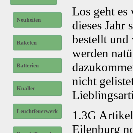
Los geht es 
Neuheiten
dieses Jahr 
bestellt und
Raketen
werden natü
dazukommen,
Batterien
nicht gelist
Knaller
Lieblingsart
Leuchtfeuerwerk
1.3G Artike
Eilenburg no